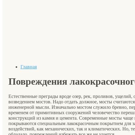
Главная
Повреждения лакокрасочног
Естественные преграды вроде озер, рек, проливов, ущелий, о
возведением мостов. Надо отдать должное, мосты считаютс
инженерной мысли. Изначально мостом служило бревно, пер
временем от примитивных сооружений человечество перешл
конструкций из камня и цемента. Современные мосты чаще вс
покрываются специальным лакокрасочным покрытием для з
воздействий, как механических, так и климатических. Но, т
обладало, повреждений избежать все же не удается.