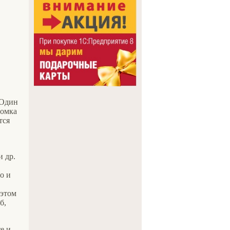
 Один
ломка
тся
и др.
о и
 этом
б,
е и