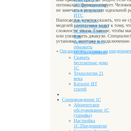
оптимально функционирует. Человек 
1С:Предприятие
не замечать в результате идеальной р
и подписка на
ИТС
Напоследок хочется сказать, что не
Актуальные
моделей сантехники ведут к тому, чт
релизы программ
сложности заказа. Главное, чтобы ма
1С:Предприятие
или установить джакузи. Специалис
Как
установке, монтажу и подключению 
самостоятельно
обновить
«
Организация охраны на предприят
1С:Предприятие
Скачать
бесплатные демо
1С
Технологии 21
века
Каталог ИТ
статей
Сопровождение 1С
Абонентское
обслуживание 1С
(тарифы)
Настройка
1С:Предприятие