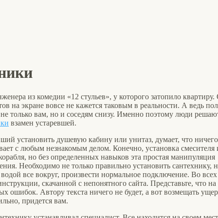
хники
нженера из комедии «12 стульев», у которого затопило квартиру.
 на экране вовсе не кажется таковым в реальности. А ведь по
не только вам, но и соседям снизу. Именно поэтому люди решаю
ики
взамен устаревшей.
ший установить душевую кабину или унитаз, думает, что ничего
ывает с любым незнакомым делом. Конечно, установка смесителя 
корабля, но без определенных навыков эта простая манипуляция
ения. Необходимо не только правильно установить сантехнику, н
 водой все вокруг, произвести нормальное подключение. Во всех
инструкции, скачанной с непонятного сайта. Представьте, что на
х ошибок. Автору текста ничего не будет, а вот возмещать ущер
льно, придется вам.
антехнику устанавливал специалист. Все находится на своем мест