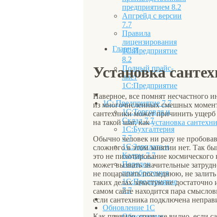
предприятием 8.2
Апгрейд с версии
7.7
Правила
лицензирования
Главная
1С:Предприятие
8.2
Установка санте
Полный прайс-
лист
1С:Предприятие
Наверное, все помнят несчастного и
1С: Предприятие 7.7
из многочисленных смешных моментов
1С:Торговля и
сантехники может причинить ущерб 
Склад 7.7
на такой шаг, как
установка сантехн
1С:Бухгалтерия
7.7
Обычно человек ни разу не пробовав
1С:Зарплата и
сложного в этом занятии нет. Так б
Кадры 7.7
это не пилотирование космического 
Порядок
может вызвать значительные затрудн
приобретения
не поцарапать последнюю, не залить
1С:Предприятие
таких делах зачастую не достаточно 
7.7
самом сайте находится пара смысловы
если сантехника подключена неправи
Обновление 1С
Как правило, сразу же видно, если с
Обновление