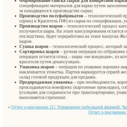
Формирование списка сырья для конкретной варк
спецификацию материалов для варки путем заполнени
за находящееся в производстве сырье;
Производство полуфабрикатов
– технологический п
серию) и Краситель ПФ) из сырья по спецификации, у
Производство шаров
– технологический процесс капс
получаются шары. На этапе капсулирования остается от
последствии, будет переработана на этапе выпуска Ж
шаров.
Сушка шаров
– технологический процесс, который за
Сортировка шаров
– ручная операция по отбраковке 
операции остается отход – шары «не кондиция», из ко
красителя путем декапсуляции.
Упаковка шаров
– операция по упаковке хороших ша
наклеивается этикетка. Партия маркируется серией жел
склад готовой продукции для продажи.
Предпродажная упаковка
– при необходимости, коро
прокладывается новофлекс (картонные прокладки), с
уголками для сохранности при транспортировке, упако
выполняется стреппинг.
«
Отчет о внедрении 1С: Управление небольшой фирмой. Час
Отчет о внедрении 