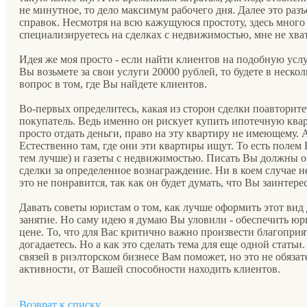
не минутное, то дело максимум рабочего дня. Далее это ра
справок. Несмотря на всю кажущуюся простоту, здесь много
специализируетесь на сделках с недвижимостью, мне не хват
Идея же моя просто - если найти клиентов на подобную услу
Вы возьмете за свои услуги 20000 рублей, то будете в нескол
вопрос в том, где Вы найдете клиентов.
Во-первых определитесь, какая из сторон сделки поавторите
покупатель. Ведь именно он рискует купить ипотечную ква
просто отдать деньги, право на эту квартиру не имеющему. 
Естественно там, где они эти квартиры ищут. То есть полем
тем лучше) и газеты с недвижимостью. Писать Вы должны о 
сделки за определенное вознаграждение. Ни в коем случае 
это не понравится, так как он будет думать, что Вы заинте
Давать советы юристам о том, как лучше оформить этот вид д
занятие. Но саму идею я думаю Вы уловили - обеспечить 
цене. То, что для Вас критично важно произвести благоприя
догадаетесь. Но а как это сделать тема для еще одной стать
связей в риэлторском бизнесе Вам поможет, но это не обязат
активности, от Вашей способности находить клиентов.
Возврат к списку