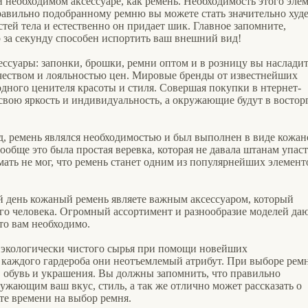
 необходимом аксессуаре, как ремень. Необходимость этого эле
равильно подобранному ремню вы можете стать значительно худе
тей тела и естественно он придает шик. Главное запомните,
 за секунду способен испортить ваш внешний вид!
ессуары: запонки, брошки, ремни оптом и в розницу вы насладит
чеством и лояльностью цен. Мировые бренды от известнейших
одного ценителя красоты и стиля. Совершая покупки в нтернет-
свою яркость и индивидуальность, а окружающие будут в восторг
д, ремень являлся необходимостью и был выполнен в виде кожа
обще это была простая веревка, которая не давала штанам упаст
умать не мог, что ремень станет одним из популярнейших элемент
ий день кожаный ремень являете важным аксессуаром, который
го человека. Огромный ассортимент и разнообразие моделей да
то вам необходимо.
 экологически чистого сырья при помощи новейших
 каждого гардероба они неотъемлемый атрибут. При выборе рем
, обувь и украшения. Вы должны запомнить, что правильно
жающим ваш вкус, стиль, а так же отлично может рассказать о
те времени на выбор ремня.