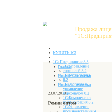
Продажа лице
"1C:Предприят
КУПИТЬ 1С!
1С: Предприятие 8.3
1С:Управление
Главная
торговлей 8.2
>
1С:Бухгалтерия
Интересные статьи
8.2
>
1С:Зарплата и
Интересные статьи
управление
23.07.2013
персоналом 8.2
1С:Комплексная
конфигурация 8.2
Ремни оптом
1С:Управление
производственным