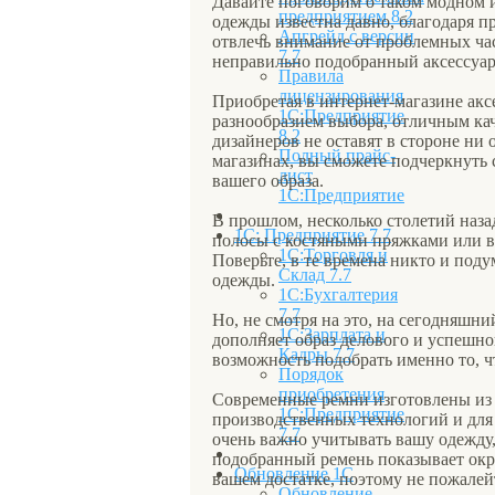
Давайте поговорим о таком модном и
предприятием 8.2
одежды известна давно, благодаря п
Апгрейд с версии
отвлечь внимание от проблемных час
7.7
неправильно подобранный аксессуар
Правила
лицензирования
Приобретая в интернет-магазине акс
1С:Предприятие
разнообразием выбора, отличным ка
8.2
дизайнеров не оставят в стороне ни 
Полный прайс-
магазинах, вы сможете подчеркнуть 
лист
вашего образа.
1С:Предприятие
В прошлом, несколько столетий наза
1С: Предприятие 7.7
полосы с костяными пряжками или во
1С:Торговля и
Поверьте, в те времена никто и под
Склад 7.7
одежды.
1С:Бухгалтерия
7.7
Но, не смотря на это, на сегодняшн
1С:Зарплата и
дополняет образ делового и успешно
Кадры 7.7
возможность подобрать именно то, ч
Порядок
приобретения
Современные ремни изготовлены из
1С:Предприятие
производственных технологий и для
7.7
очень важно учитывать вашу одежду
подобранный ремень показывает окру
Обновление 1С
вашем достатке, поэтому не пожалей
Обновление