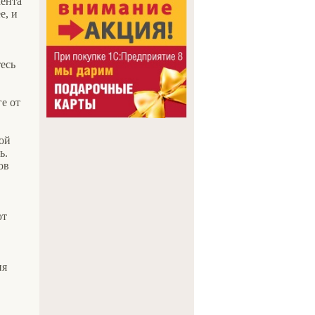
мента
е, и
есь
е от
ной
ь.
ов
ют
ня