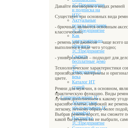
1С:Предприятие
Давайте поговорим о видах ремней
и подписка на
ИТС
Существует три основных вида ремн
Актуальные
релизы программ
- брючные, являются основным аксес
1С:Предприятие
классический;
Как
самостоятельно
- ремень для джинсов – чаще всего 
обновить
выполнена в виде чего угодно;
1С:Предприятие
Скачать
- универсальный – подходит для дел
бесплатные демо
1С
Технологические характеристики со
Технологии 21
производство, материалы и оригинал
века
цвете.
Каталог ИТ
статей
Ремни для мужчин, в основном, явл
практическую функцию. Виды ремней
Сопровождение 1С
лучшим дополнением к какому угодн
Абонентское
красивое платье, широкий же ремень
обслуживание 1С
легкому, летнему образу более подо
(тарифы)
Выбрав ремень-корсет, вы сможете п
Настройка
какой бы ремень вы не выбрали, сам
1С:Предприятие