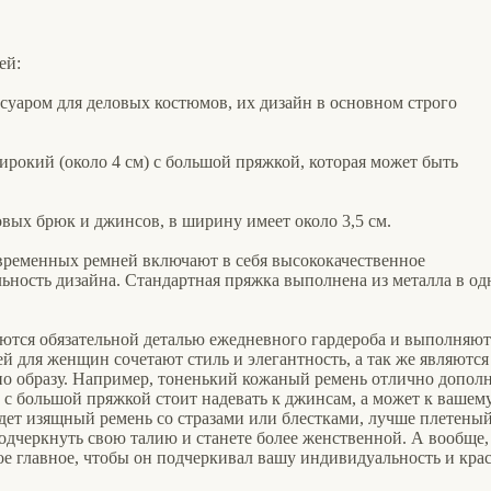
ей:
суаром для деловых костюмов, их дизайн в основном строго
широкий (около 4 см) с большой пряжкой, которая может быть
овых брюк и джинсов, в ширину имеет около 3,5 см.
временных ремней включают в себя высококачественное
ьность дизайна. Стандартная пряжка выполнена из металла в о
яются обязательной деталью ежедневного гардероба и выполняют
 для женщин сочетают стиль и элегантность, а так же являются
о образу. Например, тоненький кожаный ремень отлично допол
 с большой пряжкой стоит надевать к джинсам, а может к вашем
йдет изящный ремень со стразами или блестками, лучше плетеный
одчеркнуть свою талию и станете более женственной. А вообще,
ое главное, чтобы он подчеркивал вашу индивидуальность и крас