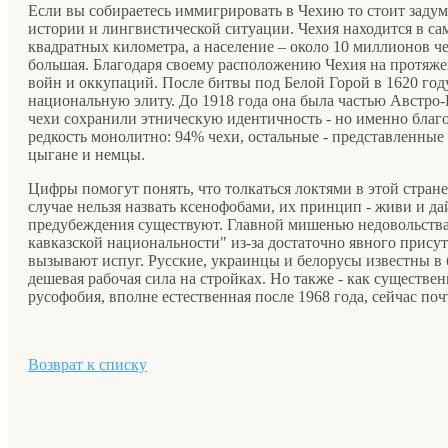
Если вы собираетесь иммигрировать в Чехию то стоит задума
истории и лингвистической ситуации. Чехия находится в сам
квадратных километра, а население – около 10 миллионов че
большая. Благодаря своему расположению Чехия на протяж
войн и оккупаций. После битвы под Белой Горой в 1620 году
национальную элиту. До 1918 года она была частью Австро-
чехи сохранили этническую идентичность - но именно благ
редкость монолитно: 94% чехи, остальные - представленные
цыгане и немцы.
Цифры помогут понять, что толкаться локтями в этой стране
случае нельзя назвать ксенофобами, их принцип - живи и д
предубеждения существуют. Главной мишенью недовольства
кавказской национальности" из-за достаточно явного прис
вызывают испуг. Русские, украинцы и белорусы известны в
дешевая рабочая сила на стройках. Но также - как существ
русофобия, вполне естественная после 1968 года, сейчас по
Возврат к списку