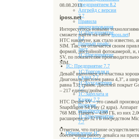
предприятием 8.2
08.08.2013
Апгрейд с версии
7.7
iposs.net
Правила
лицензирования
Интересуетесь новыми технологиями
1С:Предприятие
сможете найти на сайте
iposs.net
!
8.2
HTC накануне, как стало известно, 
Полный прайс-
SIM. Так, он отличается своим прив
лист
формой, достойной фотокамерой, и,
1С:Предприятие
SV, по показателям производительно
SIM.
1С: Предприятие 7.7
1С:Торговля и
Девайс выполнен из пластика хороше
Склад 7.7
Диагональ дисплея равна 4,3", а шир
1С:Бухгалтерия
равна 131 грамм. Дисплей покрыт Gor
7.7
– 217 единиц/дюйм.
1С:Зарплата и
Кадры 7.7
HTC Desire SV – это самый производ
Порядок
Snapdragon S4 Play (2 ядра). Аппар
приобретения
768 MB. Память – 4,00 ГБ, из них 2
1С:Предприятие
расширена до 32 ГБ посредством Mi
7.7
Отметим, что питание осуществляетс
Обновление 1С
обеспечивая работу девайса на протя
Обновление