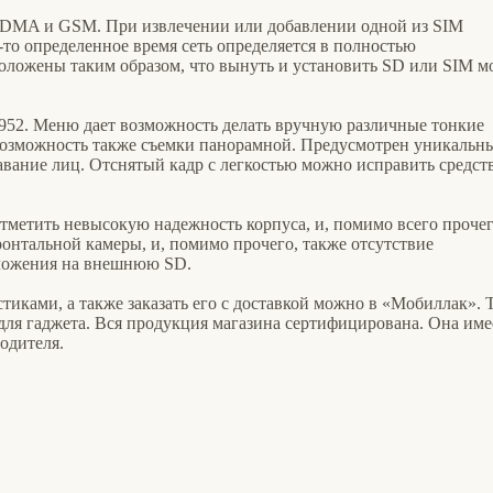
DMA и GSM. При извлечении или добавлении одной из SIM
-то определенное время сеть определяется в полностью
оложены таким образом, что вынуть и установить SD или SIM м
1952. Меню дает возможность делать вручную различные тонкие
возможность также съемки панорамной. Предусмотрен уникальн
авание лиц. Отснятый кадр с легкостью можно исправить средст
отметить невысокую надежность корпуса, и, помимо всего прочег
ронтальной камеры, и, помимо прочего, также отсутствие
ложения на внешнюю SD.
тиками, а также заказать его с доставкой можно в «Мобиллак». 
 для гаджета. Вся продукция магазина сертифицирована. Она име
одителя.