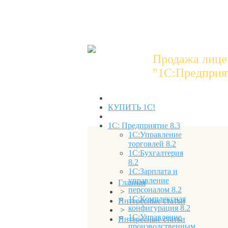
Продажа лице
"1C:Предприят
КУПИТЬ 1С!
1С: Предприятие 8.3
1С:Управление
торговлей 8.2
1С:Бухгалтерия
8.2
1С:Зарплата и
управление
Главная
персоналом 8.2
>
1С:Комплексная
Интересные статьи
конфигурация 8.2
>
1С:Управление
Интересные статьи
производственным