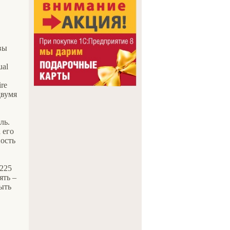
вы
ual
re
двумя
ль.
 его
ность
8225
ять –
ыть