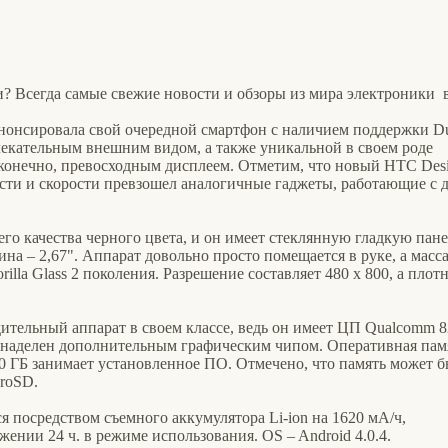
? Всегда самые свежие новости и обзоры из мира электроники 
анонсировала свой очередной смартфон с наличием поддержки D
лекательным внешним видом, а также уникальной в своем роде
 конечно, превосходным дисплеем. Отметим, что новый HTC Desi
сти и скорости превзошел аналогичные гаджеты, работающие с 
го качества черного цвета, и он имеет стеклянную гладкую пане
ина – 2,67". Аппарат довольно просто помещается в руке, а масса
illa Glass 2 поколения. Разрешение составляет 480 х 800, а плот
ительный аппарат в своем классе, ведь он имеет ЦП Qualcomm 
ат наделен дополнительным графическим чипом. Оперативная пам
,00 ГБ занимает установленное ПО. Отмечено, что память может б
croSD.
я посредством съемного аккумулятора Li-ion на 1620 мА/ч,
жении 24 ч. в режиме использования. OS – Android 4.0.4.