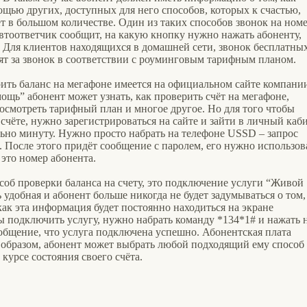
ощью других, доступных для него способов, которых к счастью,
ет в большом количестве. Один из таких способов звонок на ном
автоответчик сообщит, на какую кнопку нужно нажать абоненту,
. Для клиентов находящихся в домашней сети, звонок бесплатных
атят за звонок в соответствии с роуминговым тарифным планом.
рить баланс на мегафоне имеется на официальном сайте компани
мощь” абонент может узнать, как проверить счёт на мегафоне,
осмотреть тарифный план и многое другое. Но для того чтобы
ёте, нужно зарегистрироваться на сайте и зайти в личный каб
льно минуту. Нужно просто набрать на телефоне USSD – запрос
. После этого придёт сообщение с паролем, его нужно использов
 это номер абонента.
соб проверки баланса на счету, это подключение услуги “Живой
ь удобная и абонент больше никогда не будет задумываться о том,
как эта информация будет постоянно находиться на экране
ы подключить услугу, нужно набрать команду *134*1# и нажать 
общение, что услуга подключена успешно. Абонентская плата
м образом, абонент может выбрать любой подходящий ему способ
 курсе состояния своего счёта.