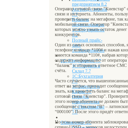
предприятием 8.2
Оператор сотовой связи "Киевстар"
Апгрейд с версии
связи и интернета. Абоненты, пользу
7.7
проверить баланс на мегафоне, так 
Правила
мобильной связи. Оператор "Киевста
лицензирования
которых можно узнать остаток денег 
1С:Предприятие
конкурентов.
8.2
Полный прайс-
Один из самых основных способов, я
лист
телефоне команду *100# и нажав кно
1С:Предприятие
имеется команда *110#, набрав кото
содержит информацию от оператора 
1С: Предприятие 7.7
“баланс” и отправить ответное СМС 
1С:Торговля и
счёта.
Склад 7.7
1С:Бухгалтерия
Часто случается, что вышеописанные
7.7
ответ на запрос, приходит сообщени
1С:Зарплата и
знать, как проверить баланс на мега
Кадры 7.7
сотовой связи "Киевстар". Проверит
Порядок
этого номер абонента не должен быт
приобретения
сообщение с текстом “B” – латински
1С:Предприятие
“000100”. После этого придёт ответ
7.7
Но если номер абонента заблокирова
Обновление 1С
сервис USSD – запросов недоступен.
Обновление