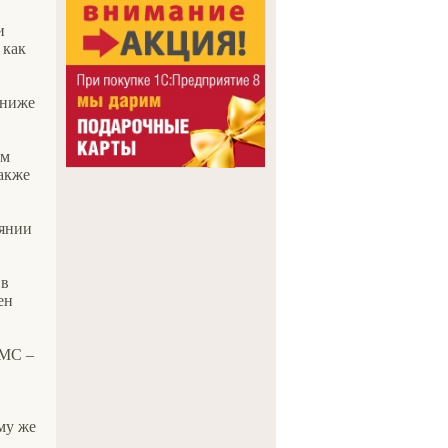
и
 как
 ниже
ём
Также
оянии
 в
ен
СМС –
му же