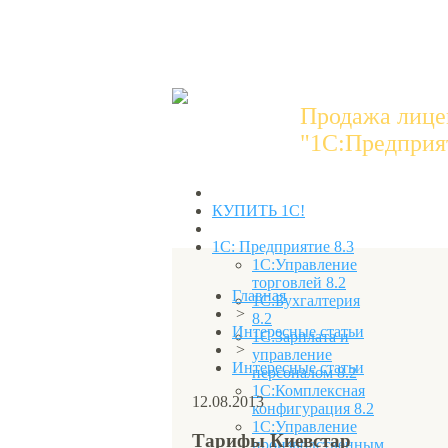
Продажа лице
"1C:Предприят
КУПИТЬ 1С!
1С: Предприятие 8.3
1С:Управление
торговлей 8.2
Главная
1С:Бухгалтерия
>
8.2
Интересные статьи
1С:Зарплата и
>
управление
Интересные статьи
персоналом 8.2
1С:Комплексная
12.08.2013
конфигурация 8.2
1С:Управление
Тарифы Киевстар
производственным