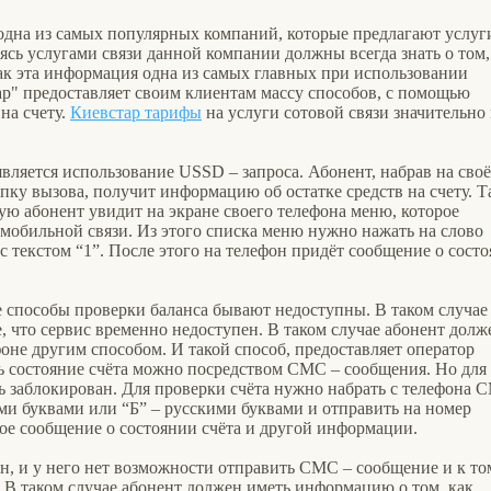
 одна из самых популярных компаний, которые предлагают услуг
ясь услугами связи данной компании должны всегда знать о том,
как эта информация одна из самых главных при использовании
р" предоставляет своим клиентам массу способов, с помощью
на счету.
Киевстар тарифы
на услуги сотовой связи значительно
вляется использование USSD – запроса. Абонент, набрав на сво
пку вызова, получит информацию об остатке средств на счету. 
рую абонент увидит на экране своего телефона меню, которое
мобильной связи. Из этого списка меню нужно нажать на слово
с текстом “1”. После этого на телефон придёт сообщение о сост
 способы проверки баланса бывают недоступны. В таком случае
е, что сервис временно недоступен. В таком случае абонент долж
фоне другим способом. И такой способ, предоставляет оператор
ь состояние счёта можно посредством СМС – сообщения. Но для
ь заблокирован. Для проверки счёта нужно набрать с телефона 
ми буквами или “Б” – русскими буквами и отправить на номер
ное сообщение о состоянии счёта и другой информации.
н, и у него нет возможности отправить СМС – сообщение и к то
 В таком случае абонент должен иметь информацию о том, как