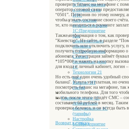
проверить баланс на мегафоне с пом
1С:Предприятие
оператор сотовой связи предоставля
и подписка на
“0501”. Позвонив по этому номеру, 
ИТС
чтобы узнать состояние своего счёта
Актуальные
те, кто находиться в роуминге запл
релизы программ
1С:Предприятие
Также информация о том, как прове
Как
"Киевстар". На сайте, в разделе “По
самостоятельно
подключить или отключить услугу, п
обновить
получить подробную информацию о сч
1С:Предприятие
абонента. Регистрация займёт буква
Скачать
*105*00# и нажать на кнопку вызова
бесплатные демо
для входа в личный кабинет, логин –
1С
Технологии 21
Но есть ещё один очень удобный спо
века
баланс”. Услуга эта платная, но очен
Каталог ИТ
посмотреть баланс на мегафоне, так 
статей
мобильного телефона. Для того чтоб
вызов, после этого придёт СМС – со
Сопровождение 1С
составляет 60 рублей в месяц. Таки
Абонентское
проверки баланса, и он всегда быть в
обслуживание 1С
(тарифы)
Настройка
Возврат к списку
1С:Предприятие