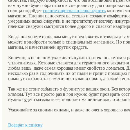
свойства, гладкую поверхность. Что бы восстановить цвет о
вам нужно будет обратиться к специалисту для полировки к
солнца подойдет
солнцезащитная пленка купить
которую мо
магазине. Пленки наносятся на стекло и создают комфортное
умеренных дозах снаружи и не препятствует взгляду изнутр
пленкой снаружи смотрятся более дорого и спасают квартиры
Когда покупаете окна, вам могут предложить и товары для у
можете приобрести только в специальных магазинах. Но пок
мягким, и качественней других средств.
Конечно, в основном ухаживать нужно за стеклопакетом и р
уплотнителях. Которые ставятся для герметичного закрытия 
любая вещь, даже самая хорошая имеет свойство ломаться. 
несколько раз в год очищать их от пыли и грязи с помощью
помогут сохранить герметичность ваших окон, а зимой тепла
Так же не стоит забывать о фурнитуре ваших окон. Без кото
хламом. Тут все просто раз в год нужно будет проверять сос
нужно будет смазывать её, подойдёт машинное масло хороше
Ухаживайте за своими окнами, и даже не очень хорошего ка
Возврат к списку