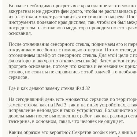
Вначале необходимо прогреть все края планшета, это можно
аккуратны и не держите фен долго, чтобы не расплавилась ра
из пластика и может расплавиться от сильного нагрева. Пос
инструмента подевают края дисплея, так, чтобы он был межд
посредством пластикового медиатора проводим по его краям 
основания.
После отклеивания сенсорного стекла, поднимаем его и пер
откручиваем все болты с помощью отвертки. Потом отсоеди
отсоединяем шлейф от сенсорного стекла. Для этой цели с
фиксаторы и аккуратно отключаем шлейф. Затем демонтируе
прогреть основание, потому что кнопка и ее механизм прик
готово, но если вы не справились с этой задачей, то необхо
сервисов.
Где и как делают замену стекла iPad 3?
На сегодняшний день есть множество сервисов по территори
замене стекла, как на iPad 3, так и на иных устройствах, а т
исправление неполадок в таких устройствах. Большинство 
довольными после выполненных работ, так как разница ост
тачскрина, в основном, такая, что человек не ощущает.
Каким образом это вероятно? Секретов особых нет, а лишь 