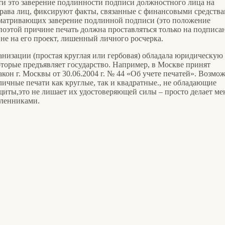
ти это заверение подлинности подписи должностного лица на
рава лиц, фиксируют факты, связанные с финансовыми средства
сматривающих заверение подлинной подписи (это положение
 поэтой причине печать должна проставляться только на подпис
не на его проект, лишенный личного росчерка.
анизации (простая круглая или гербовая) обладала юридическую 
оторые предъявляет государство. Например, в Москве принят
он г. Москвы от 30.06.2004 г. № 44 «Об учете печатей». Возмо
личные печати как круглые, так и квадратные., не обладающие
щиты,это не лишает их удостоверяющей силы – просто делает ме
ленниками.