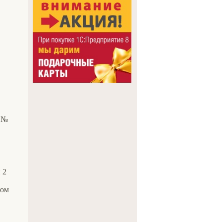
. №
 2
ком