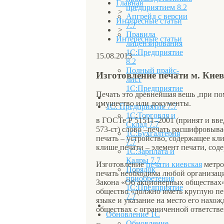
Главная
предприятием 8.2
>
Апгрейд с версии
Интересные статьи
7.7
>
Правила
Интересные статьи
лицензирования
1С:Предприятие
15.08.2013
8.2
Полный прайс-
Изготовление печати м. Кие
лист
1С:Предприятие
Печать это древнейшая вешь ,при по
имущество или документы.
1С: Предприятие 7.7
1С:Торговля и
в ГОСТе Р 51511–2001 (принят и вве
Склад 7.7
573-ст) слово –печать расшифровыв
1С:Бухгалтерия
печать – устройство, содержащее кли
7.7
клише печати – элемент печати, сод
1С:Зарплата и
Кадры 7.7
Изготовление
печати киевская
метро
Порядок
печать необходима любой организаци
приобретения
Закона «Об акционерных обществах» 
1С:Предприятие
общество «должно иметь круглую пе
7.7
языке и указание на место его нахож
обществах ­с ограниченной ответстве
Обновление 1С
Обновление