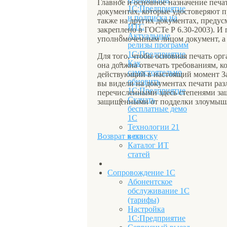
Главное и основное назначение печа
1С:Предприятие
документах, которые удостоверяют п
и подписка на
также на других документах, преду
ИТС
закреплено в ГОСТе Р 6.30-2003). И
Актуальные
уполномоченным лицом документ, а 
релизы программ
1С:Предприятие
Для того, чтобы основная печать орг
Как
она должна отвечать требованиям, к
самостоятельно
действующий в настоящий момент Зак
обновить
вы видели на документах печати раз
1С:Предприятие
перечисленными здесь степенями за
Скачать
защищенными от подделки злоумыш
бесплатные демо
1С
Технологии 21
века
Возврат к списку
Каталог ИТ
статей
Сопровождение 1С
Абонентское
обслуживание 1С
(тарифы)
Настройка
1С:Предприятие