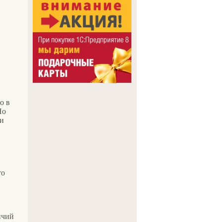
о в
Но
ли
й
то
ичий