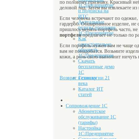
по половому признаку. Красивый неб
1С:Предприятие
деловой лад. Затем вы извлекаете из
и подписка на
ИТС
Если человека встречают по одежке, 
Актуальные
гардероб. Обшарпанное изделие, не 
релизы программ
пришлось менять портфель часто, не
1С:Предприятие
портфели
предлагает не только по р
Как
самостоятельно
Если портфель нужен вам не чаще одн
обновить
вам не понадобится. Возьмите издели
1С:Предприятие
кожи, а роль свою выполнит ничуть 
Скачать
бесплатные демо
1С
Технологии 21
Возврат к списку
века
Каталог ИТ
статей
Сопровождение 1С
Абонентское
обслуживание 1С
(тарифы)
Настройка
1С:Предприятие