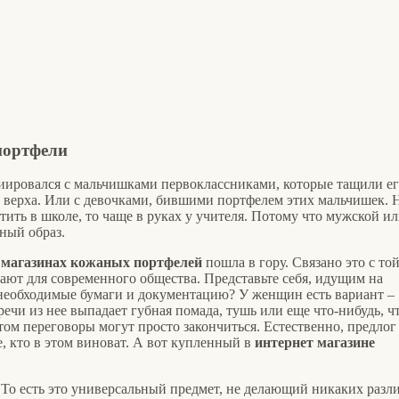
портфели
циировался с мальчишками первоклассниками, которые тащили ег
 верха. Или с девочками, бившими портфелем этих мальчишек. 
тить в школе, то чаще в руках у учителя. Потому что мужской и
ный образ.
 магазинах кожаных портфелей
пошла в гору. Связано это с то
ают для современного общества. Представьте себя, идущим на
 необходимые бумаги и документацию? У женщин есть вариант –
речи из нее выпадает губная помада, тушь или еще что-нибудь, ч
ом переговоры могут просто закончиться. Естественно, предлог
е, кто в этом виноват. А вот купленный в
интернет магазине
 То есть это универсальный предмет, не делающий никаких разл