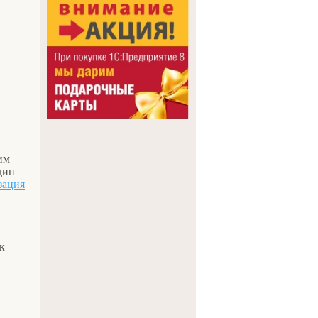
им
дин
зация
к