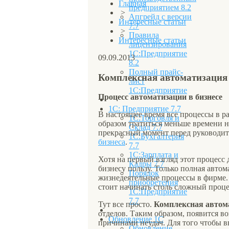
Главная
предприятием 8.2
>
Апгрейд с версии
Интересные статьи
7.7
>
Правила
Интересные статьи
лицензирования
1С:Предприятие
09.09.2013
8.2
Полный прайс-
Комплексная автоматизация 
лист
1С:Предприятие
Процесс автоматизации в бизнесе
1С: Предприятие 7.7
В настоящее время все процессы в р
1С:Торговля и
образом тратиться меньше времени н
Склад 7.7
прекрасный момент перед руководите
1С:Бухгалтерия
бизнеса
.
7.7
1С:Зарплата и
Хотя на первый взгляд этот процесс
Кадры 7.7
бизнесу пользу. Только полная авто
Порядок
жизнедеятельные процессы в фирме. 
приобретения
стоит начинать столь сложный проце
1С:Предприятие
7.7
Тут все просто.
Комплексная автома
отделов. Таким образом, появится в
Обновление 1С
причинами неудач. Для того чтобы в
Обновление