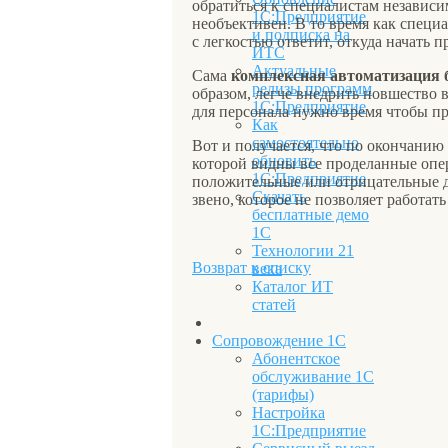
обратиться к специалистам независим
1С:Предприятие
необъективен. В то время как специ
и подписка на
с легкостью ответит, откуда начать 
ИТС
Актуальные
Сама
комплексная автоматизация 
релизы программ
образом, легче внедрить новшество в
1С:Предприятие
для персонала нужно время чтобы пр
Как
самостоятельно
Вот и получается, что по окончанию 
обновить
которой видны все проделанные опер
1С:Предприятие
положительные или отрицательные д
Скачать
звено, которое не позволяет работа
бесплатные демо
1С
Технологии 21
Возврат к списку
века
Каталог ИТ
статей
Сопровождение 1С
Абонентское
обслуживание 1С
(тарифы)
Настройка
1С:Предприятие