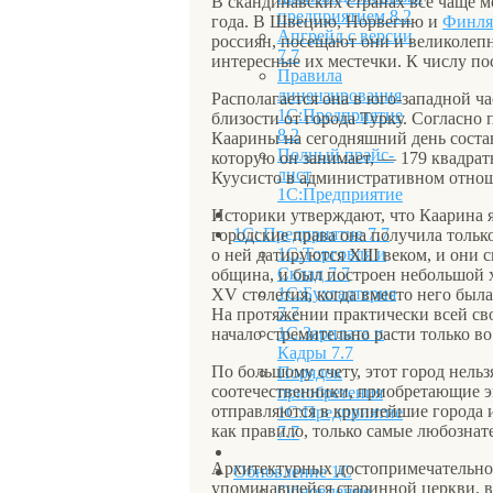
В скандинавских странах все чаще м
предприятием 8.2
года. В Швецию, Норвегию и
Финля
Апгрейд с версии
россиян, посещают они и великолеп
7.7
интересные их местечки. К числу по
Правила
лицензирования
Располагается она в юго-западной ч
1С:Предприятие
близости от города Турку. Согласно
8.2
Каарины на сегодняшний день состав
Полный прайс-
которую он занимает, — 179 квадрат
лист
Куусисто в административном отнош
1С:Предприятие
Историки утверждают, что Каарина 
1С: Предприятие 7.7
городские права она получила тольк
1С:Торговля и
о ней датируются XIII веком, и они 
Склад 7.7
община, и был построен небольшой 
1С:Бухгалтерия
XV столетия, когда вместо него был
7.7
На протяжении практически всей св
1С:Зарплата и
начало стремительно расти только в
Кадры 7.7
По большому счету, этот город нель
Порядок
соотечественники, приобретающие 
приобретения
отправляются в крупнейшие города и
1С:Предприятие
как правило, только самые любознат
7.7
Архитектурных достопримечательнос
Обновление 1С
упоминавшейся старинной церкви, в
Обновление