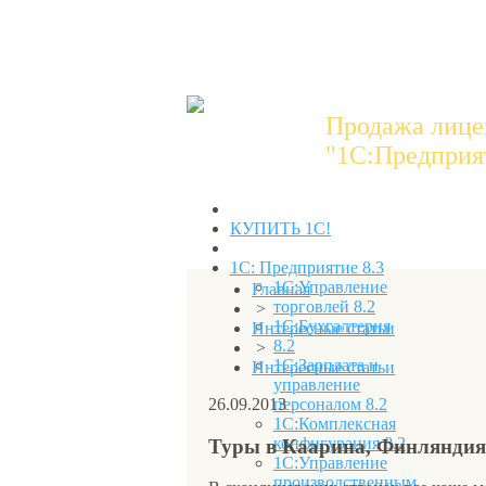
Продажа лице
"1C:Предприят
КУПИТЬ 1С!
1С: Предприятие 8.3
1С:Управление
Главная
торговлей 8.2
>
1С:Бухгалтерия
Интересные статьи
8.2
>
1С:Зарплата и
Интересные статьи
управление
26.09.2013
персоналом 8.2
1С:Комплексная
конфигурация 8.2
Туры в Каарина, Финляндия
1С:Управление
производственным