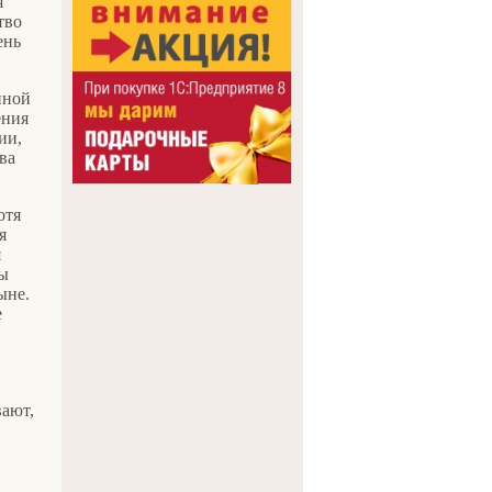
я
тво
ень
нной
ения
ии,
ва
отя
я
я
ны
ыне.
е
вают,