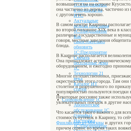
возвышается он на острове Куусисто,
1С:Предприятие
она частично из дерева, частично и
и подписка на
с другом очень хорошо.
ИТС
Актуальные
В самом центре Каарины располагае
релизы программ
во второй половине XIX века в клас
1С:Предприятие
различные государственные и муниц
Как
говоря, местные заведения общепита 
самостоятельно
блюда.
обновить
1С:Предприятие
В Каарине располагается великолеп
Скачать
Она принадлежит астрономическому 
бесплатные демо
оборудованием, и ежегодно принимае
1С
Технологии 21
Многие путешественники, приезжаю
века
окрестностям этого города. Там они
Каталог ИТ
столетии и разрушенного по приказу
статей
популярностью пользуются поездки 
Некоторые россияне также использую
Сопровождение 1С
увлекательных поездок в другие н
Абонентское
обслуживание 1С
Что касается такого важного для вс
(тарифы)
стоимость путевок в Каарину, то се
Настройка
Финляндию из Москвы
и других гор
1С:Предприятие
причем сервис во время таких вояже