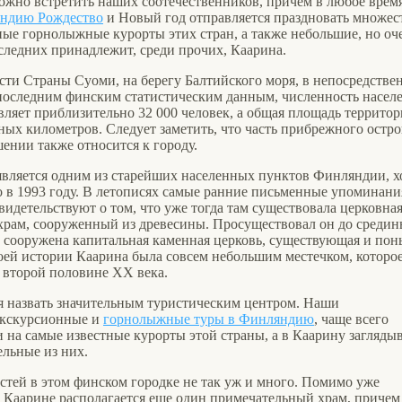
ожно встретить наших соотечественников, причем в любое врем
ндию Рождество
и Новый год отправляется праздновать множес
ные горнолыжные курорты этих стран, а также небольшие, но оч
следних принадлежит, среди прочих, Каарина.
асти Страны Суоми, на берегу Балтийского моря, в непосредстве
 последним финским статистическим данным, численность насел
ляет приблизительно 32 000 человек, а общая площадь территор
ных километров. Следует заметить, что часть прибрежного остро
ении также относится к городу.
является одним из старейших населенных пунктов Финляндии, х
о в 1993 году. В летописях самые ранние письменные упоминани
свидетельствуют о том, что уже тогда там существовала церковна
храм, сооруженный из древесины. Просуществовал он до среди
а сооружена капитальная каменная церковь, существующая и пон
оей истории Каарина была совсем небольшим местечком, которо
о второй половине XX века.
зя назвать значительным туристическим центром. Наши
экскурсионные и
горнолыжные туры в Финляндию
, чаще всего
 на самые известные курорты этой страны, а в Каарину загляды
ельные из них.
тей в этом финском городке не так уж и много. Помимо уже
 Каарине располагается еще один примечательный храм, причем