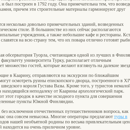
 и был построен в 1792 году. Она примечательна тем, что возвед
з камня, причем эти строительные материалы гармонируют друг
тся несколько довольно примечательных зданий, возведенных
сическом стиле. В большинстве из них сейчас располагаются
ипальные учреждения, а также небольшие кафе и рестораны. Кс
славятся на всю страну тем, что их повара отлично готовят рыб
ная обсерватория Туорла, считающаяся одной из лучших в Финля
факультету университета Турку, располагает отличным
т множество гостей, которые желают взглянуть на далекие звез
щие в Каарину, отправляются на экскурсии по ближайшим
 могут осмотреть руины епископского дворца, построенного в X
 шведского короля Густава Вазы. Кроме того, у туристов немало
в находящийся неподалеку от Каарины археологический парк.
т этот городок в качестве исходного пункта для совершения
аселенные пункты Южной Финляндии.
ех без исключения отечественных путешественников вопроса, как
йчас она совсем невысока. Многие операторы предлагают
туры в
одов нашей необъятной родины по весьма привлекательным цен
й находится на очень приличном уровне.