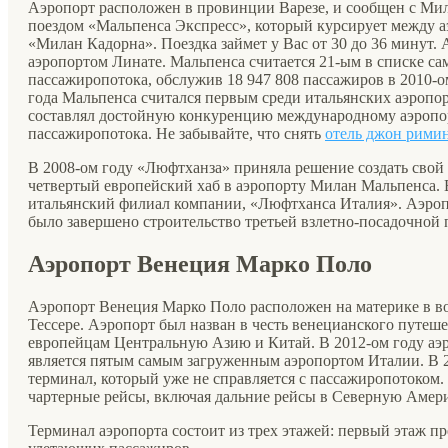
Аэропорт расположен в провинции Варезе, и сообщен с Ми
поездом «Мальпенса Экспресс», который курсирует между 
«Милан Кадорна». Поездка займет у Вас от 30 до 36 минут.
аэропортом Линате. Мальпенса считается 21-ым в списке с
пассажиропотока, обслужив 18 947 808 пассажиров в 2010-ом 
года Мальпенса считался первым среди итальянских аэропор
составлял достойную конкуренцию международному аэропо
пассажиропотока. Не забывайте, что снять
отель джон рими
В 2008-ом году «Люфтханза» приняла решение создать свой 
четвертый европейский хаб в аэропорту Милан Мальпенса. В 
итальянский филиал компании, «Люфтханса Италия». Аэроп
было завершено строительство третьей взлетно-посадочной 
Аэропорт Венеция Марко Поло
Аэропорт Венеция Марко Поло расположен на материке в во
Тессере. Аэропорт был назван в честь венецианского путеш
европейцам Центральную Азию и Китай. В 2012-ом году аэр
является пятым самым загруженным аэропортом Италии. В 2
терминал, который уже не справляется с пассажиропотоком.
чартерные рейсы, включая дальние рейсы в Северную Амер
Терминал аэропорта состоит из трех этажей: первый этаж пр