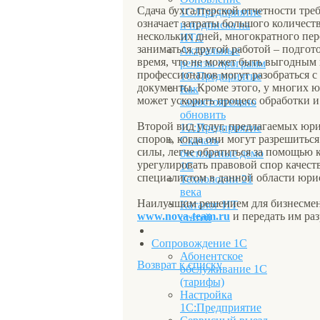
Сдача бухгалтерской отчетности тре
1С:Предприятие
означает затраты большого количест
и подписка на
нескольких дней, многократного пер
ИТС
заниматься другой работой – подгот
Актуальные
время, что не может быть выгодным
релизы программ
профессионалов могут разобраться с
1С:Предприятие
документы. Кроме этого, у многих 
Как
может ускорить процесс обработки и
самостоятельно
обновить
Второй вид услуг, предлагаемых ю
1С:Предприятие
споров, когда они могут разрешиться
Скачать
силы, легче обратиться за помощью
бесплатные демо
урегулировать правовой спор качест
1С
специалистом в данной области юри
Технологии 21
века
Наилучшим решением для бизнесмен
Каталог ИТ
www
.
nova
-
team
.
ru
и передать им ра
статей
Сопровождение 1С
Абонентское
Возврат к списку
обслуживание 1С
(тарифы)
Настройка
1С:Предприятие