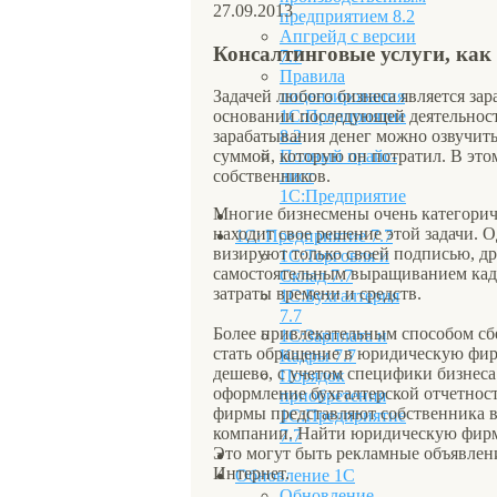
27.09.2013
предприятием 8.2
Апгрейд с версии
Консалтинговые услуги, как
7.7
Правила
лицензирования
Задачей любого бизнеса является за
1С:Предприятие
основании последующей деятельнос
8.2
зарабатывания денег можно озвучить
Полный прайс-
суммой, которую он потратил. В это
лист
собственников.
1С:Предприятие
Многие бизнесмены очень категорич
находит свое решение этой задачи. 
1С: Предприятие 7.7
визируют только своей подписью, др
1С:Торговля и
самостоятельным выращиванием кадр
Склад 7.7
затраты времени и средств.
1С:Бухгалтерия
7.7
Более привлекательным способом сб
1С:Зарплата и
стать обращение в юридическую фирм
Кадры 7.7
дешево, с учетом специфики бизнеса
Порядок
оформление бухгалтерской отчетност
приобретения
фирмы представляют собственника в 
1С:Предприятие
компании. Найти юридическую фирму,
7.7
Это могут быть рекламные объявлен
Интернет.
Обновление 1С
Обновление