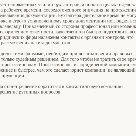
бует напряженных усилий бухгалтеров, а порой и целых отделов.
ва рабочего времени, сосредоточенного внимания на протяжении
еделывания документации. Бухгалтера длительное время не мог
овка к строго установленному сроку документации поглощает вс
 владельцу. Привлеченный со стороны профессионал или команд
 оформлением отчетности, качественно и быстро подготовить вс
юридических фирм налажены контакты с органами контроля, что
 рассмотрения пакета документов.
ридическими фирмами, необходим при возникновении правовых
 только судебным решением. Для того чтобы не тратить свое вре
 к профессионалам. Профессионалы из юридической компании см
веннее и быстрее, чем это сделает юрист компании, не являющий
спруденции.
а станет решение обратиться в консалтинговую компанию
зрешение рутинных вопросов.