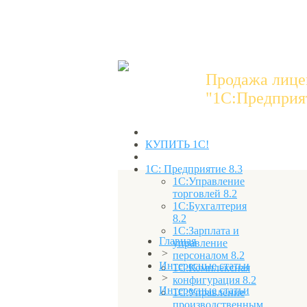
Продажа лице
"1C:Предприят
КУПИТЬ 1С!
1С: Предприятие 8.3
1С:Управление
торговлей 8.2
1С:Бухгалтерия
8.2
1С:Зарплата и
Главная
управление
>
персоналом 8.2
Интересные статьи
1С:Комплексная
>
конфигурация 8.2
Интересные статьи
1С:Управление
производственным