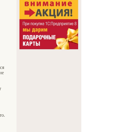
ся
ие
т
то.