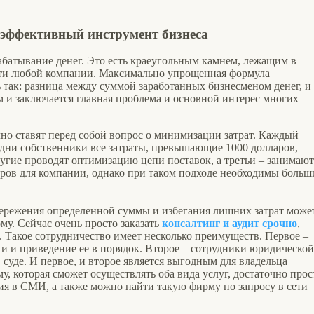
 эффективный инструмент бизнеса
рабатывание денег. Это есть краеугольным камнем, лежащим в
ти любой компании. Максимально упрощенная формула
 так: разница между суммой заработанных бизнесменом денег, и
м и заключается главная проблема и основной интерес многих
но ставят перед собой вопрос о минимизации затрат. Каждый
Одни собственники все затраты, превышающие 1000 долларов,
угие проводят оптимизацию цепи поставок, а третьи – занимают
ов для компании, однако при таком подходе необходимы больш
ережения определенной суммы и избегания лишних затрат може
у. Сейчас очень просто заказать
консалтинг и аудит срочно
,
. Такое сотрудничество имеет несколько преимуществ. Первое –
и и приведение ее в порядок. Второе – сотрудники юридической
суде. И первое, и второе является выгодным для владельца
 которая сможет осуществлять оба вида услуг, достаточно прос
ия в СМИ, а также можно найти такую фирму по запросу в сети