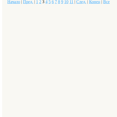
Начало
|
Пред.
|
1
2
3
4
5
6
7
8
9
10
11
|
След.
|
Конец
|
Все