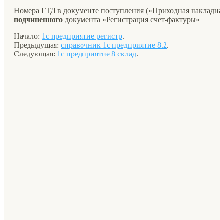
Номера ГТД в документе поступления («Приходная накладная
подчиненного
документа «Регистрация счет-фактуры»
Начало:
1с предприятие регистр
.
Предыдущая:
справочник 1с предприятие 8.2
.
Следующая:
1с предприятие 8 склад
.