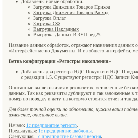
Добавлены новые обработки:
Загрузка Движения Товаров Приход
Загрузка Движения Товаров Расход
Загрузка Оплат
Загрузка СФ
Выгрузка Накладных
Выгрузка Данных В ЗУП ред25
Название данных обработок, отражают назначения данных о
«Интерфейс» меню Документы. И из общего интерфейса, м
Ветвь конфигурации «Регистры накопления»
Добавлены два регистра НДС Покупки и НДС Продажи
с редакции 1.5. Существуют регистры НДС Записи К
Описанные выше отличия в реквизитах, оставленные без ко
данных. Так как реквизиты дублируют и так заложенные в
номер по порядку и дату, на которую строится отчет и так да
Для более точной оценки по обновлению, нужны ваши подтв
изменение, описанное выше.
Начало:
1с предприятие регистр
.
Предыдущая:
1с предприятие шаблоны
.
Следующая:
1с предприятие базовая версия
.