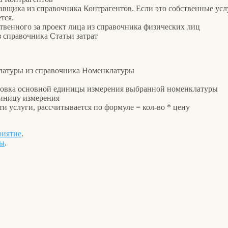
авщика из справочника Контрагентов. Если это собственные усл
тся.
твенного за проект лица из справочника физических лиц
з справочника Статьи затрат
латуры из справочника Номенклатуры
ановка основной единицы измерения выбранной номенклатуры
диницу измерения
и услуги, рассчитывается по формуле = кол-во * цену
риятие
.
ры
.