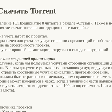
Скачать Torrent
вление 1С:Предприятие 8 читайте в разделе «Статьи». Также в н
тие скачать torrent и инструкцию по ее настройке.
а учета затрат по проектам.
назначен для учета тех услуг сторонних организаций и собстве
е на себестоимость проекта.
луги сторонней организации, отгрузка со склада и внутренний
е или сторонней организации»
случаев, когда мы пользуемся услугами сторонней организации 
а. В таком документе указывается поставщик услуг, вид услуги 
о отразить собственные услуги: консалтинг, программирование,
г должны быть отражены в номенклатурном справочнике и иметь
ение может измеряться в часах. Тогда в табличной части выбир
и указываем, что внедрение заняло 100 часов; стоимость 1 часа
 валюта).
равочника проектов
а Контрагентов