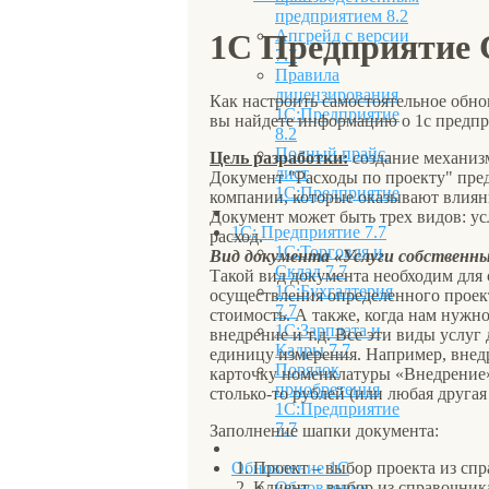
предприятием 8.2
Апгрейд с версии
1С Предприятие 
7.7
Правила
лицензирования
Как настроить самостоятельное обно
1С:Предприятие
вы найдете информацию о 1с предприя
8.2
Полный прайс-
Цель разработки:
создание механизм
лист
Документ "Расходы по проекту" пред
1С:Предприятие
компании, которые оказывают влияни
Документ может быть трех видов: ус
1С: Предприятие 7.7
расход.
1С:Торговля и
Вид документа «Услуги собственны
Склад 7.7
Такой вид документа необходим для 
1С:Бухгалтерия
осуществления определенного проект
7.7
стоимость. А также, когда нам нужн
1С:Зарплата и
внедрение и т.д. Все эти виды услу
Кадры 7.7
единицу измерения. Например, внедр
Порядок
карточку номенклатуры «Внедрение» 
приобретения
столько-то рублей (или любая другая
1С:Предприятие
7.7
Заполнение шапки документа:
Проект – выбор проекта из сп
Обновление 1С
Клиент – выбор из справочник
Обновление