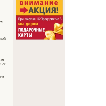
ем
нной
для
и ее
аем